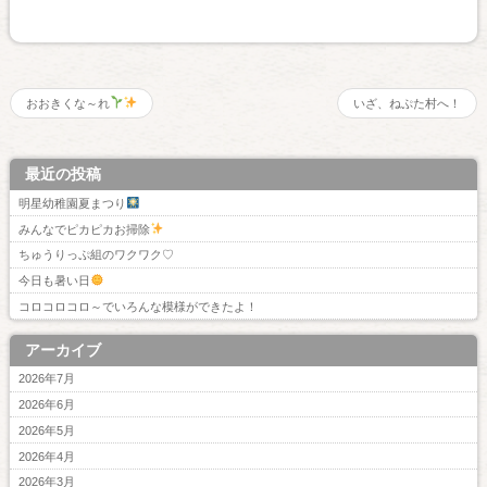
おおきくな～れ
いざ、ねぷた村へ！
最近の投稿
明星幼稚園夏まつり
みんなでピカピカお掃除
ちゅうりっぷ組のワクワク♡
今日も暑い日
コロコロコロ～でいろんな模様ができたよ！
アーカイブ
2026年7月
2026年6月
2026年5月
2026年4月
2026年3月