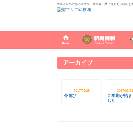
青森市長島にある聖マリア幼稚園。共に育ちあう時間を
アーカイブ
2017/08/25
2017/08/23
外遊び
２学期が始ま
した