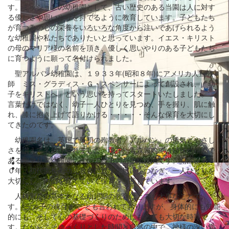
す。ミッションの幼稚園として、古い歴史のある当園は人に対す
る優しさや思いやりを持てるように教育しています。子どもたち
が育つ為の心の栄養をいろいろな角度から注いであげられるよう
な幼稚園や私たちでありたいと思っています。イエス・キリスト
の母のマリア様の名前を頂き、優しく思いやりのある子どもたち
に育つように願って名付けられました。
聖アルバン幼稚園は、１９３３年(昭和８年)にアメリカ人宣教
師 ミス・グラディス・Ｇ・スペンサーによって創設され、「幼
子をキリストへ」という思いを持ってスタートいたしました。
言葉だけではなく、幼子一人ひとりを見つめ、手を握り、肌に触
れ、膝に抱き上げて語りかける・・・・・そんな保育を大切にし
てきたのです。
幼稚園名は、英国で最初の殉教者「アルバン」の勇気とやさし
さを讃えて名付けられました。現在、青森市内では姉妹幼稚園で
ある聖マリア幼稚園に次いで歴史のある幼稚園です。開園以来８
０年、初代園長の幼児教育に対する思いをつなぎ、一人ひとりを
大切にし、内面を育てていく保育を実践しています。
人格形成の基本となる幼児期の教育はとても大事なことで
す。“三つ子の魂百まで”とも言われておりますが、身体的にも知能
的にも、そして心の基礎づくりのためにもとても大切な時期で
す。だからこそゆっくりとした時間と自然の中で、神様の深い愛