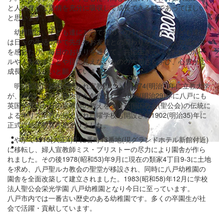
と人の豊かな愛情を充分に吸収して成長できる時であってほしい
と思います。
幼稚園は、子ども達にとって初めての社会ですが、子ども達に
は日々の生活の中で先生やお友達との関わりを深めて人の温かさ
を感じたり、毎日のお祈りを通して、共に生きていくためのルー
ルや人を赦すことや目に見えないものの大切さを学び、心豊かに
成長してほしいと願っています。
明治初期に鎖国が解かれ宣教師により1874(明治7)年に立教大学
が、同年には同志社大学が創設され、1896(明治29)年に八戸にも
英国や米国からの宣教師の教えを受け英国国教会(聖公会)の伝統に
よるキリスト教が伝えられ日曜学校も開設され1902(明治35)年に
正式に幼児教育が始まりました。
やがて1915(大正4)年に番町13番地(現グランドホテル新館付近)
に移転し、婦人宣教師ミス・ブリストーの尽力により園舎が作ら
れました。その後1978(昭和53)年9月に現在の類家4丁目9-3に土地
を求め、八戸聖ルカ教会の聖堂が移設され、同時に八戸幼稚園の
園舎を全面改築して建立されました。1983(昭和58)年12月に学校
法人聖公会栄光学園 八戸幼稚園となり今日に至っています。
八戸市内では一番古い歴史のある幼稚園です。多くの卒園生が社
会で活躍・貢献しています。