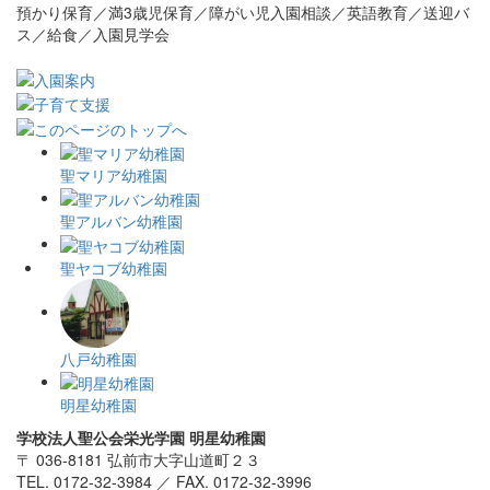
預かり保育／満3歳児保育／障がい児入園相談／英語教育／送迎バ
ス／給食／入園見学会
聖マリア幼稚園
聖アルバン幼稚園
聖ヤコブ幼稚園
八戸幼稚園
明星幼稚園
学校法人聖公会栄光学園
明星幼稚園
〒 036-8181 弘前市大字山道町２３
TEL. 0172-32-3984 ／ FAX. 0172-32-3996