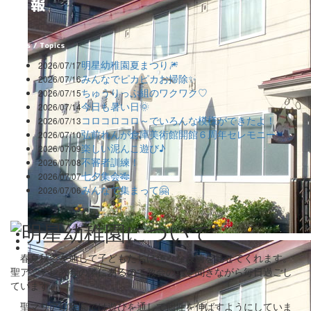
明星幼稚園夏まつり🎆
2026/07/17
みんなでピカピカお掃除✨
2026/07/16
ちゅうりっぷ組のワクワク♡
2026/07/15
今日も暑い日🌞
2026/07/14
コロコロコロ～でいろんな模様ができたよ！
2026/07/13
弘前れんが倉庫美術館開館６周年セレモニー
2026/07/10
楽しい泥んこ遊び♪
2026/07/09
不審者訓練！
2026/07/08
七夕集会🎋
2026/07/07
みんなで集まって🤗
2026/07/06
春夏秋冬を通して子どもたちは色々な表情を見せてくれます。
聖アンデレ教会の隣にあるので教会の鐘を聞きながら毎日過ごし
ています。
聖マリア幼稚園では遊びを通して個性を伸ばすようにしていま