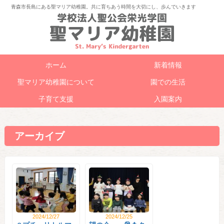
青森市長島にある聖マリア幼稚園。共に育ちあう時間を大切にし、歩んでいきます
ホーム
新着情報
聖マリア幼稚園について
園での生活
子育て支援
入園案内
アーカイブ
2024/12/27
2024/12/25