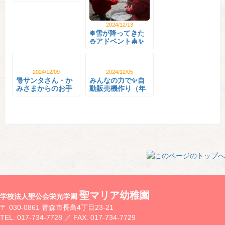
🐣
2024/12/13
❄雪が降ってきた
⛄アドベント🎄✨
2024/12/09
2024/12/05
🎅サンタさん・か
みんなの力で✨自
みさまからのお手
動販売機作り（年
紙･･･
中･･･
聖マリア幼稚園
学校法人聖公会栄光学園
〒 030-0861 青森市長島4丁目23-21
TEL. 017-734-7728 ／ FAX. 017-734-7729