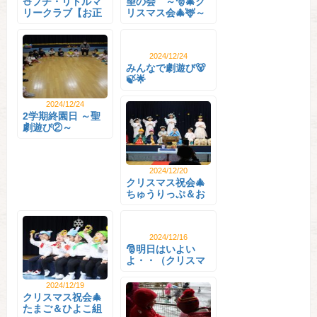
⛄プチ・リトルマ
望の会 ～🎅🎄ク
リークラブ【お正
リスマス会🎄🦌～
月･･･
2024/12/24
みんなで劇遊び🐻
🍃🌟
2024/12/24
2学期終園日 ～聖
劇遊び②～
2024/12/20
クリスマス祝会🎄
ちゅうりっぷ＆お
ひ･･･
2024/12/16
🎅明日はいよい
よ・・（クリスマ
ス祝･･･
2024/12/19
クリスマス祝会🎄
たまご＆ひよこ組