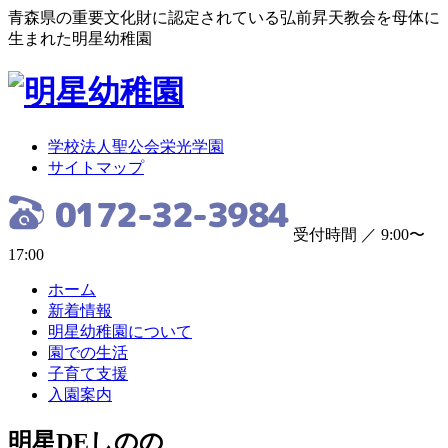
青森県の重要文化財に認定されている弘前昇天教会を母体に
生まれた明星幼稚園
学校法人聖公会栄光学園
サイトマップ
受付時間 ／ 9:00〜
17:00
ホーム
新着情報
明星幼稚園について
園での生活
子育て支援
入園案内
明星DEしのの