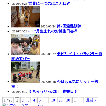
世界に一つのはこぶね💕
2026/06/26
第2回避難訓練
2026/06/24
6・7月生まれのお誕生日会🎉
2026/06/23
🐥ビリビリ・パラパラ〜新
2026/06/22
聞紙遊び〜
今日も元気にサッカー教
2026/06/18
室！
🌷ちゅうりっぷ組 参観日🌷
2026/06/17
1 / 95
1
2
3
4
5
...
10
20
30
...
»
最後 »