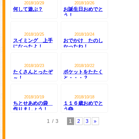
2018/10/29
2018/10/26
何して遊ぶ？
お誕生日おめでと
う！
2018/10/25
2018/10/24
スイミング 上手
おでかけ たのし
になったよ！
かったね！
2018/10/23
2018/10/22
たくさんとったぞ
ポケットをたたく
～！
と・・・？
2018/10/19
2018/10/18
ちとせあめの袋
１１６歳おめでと
作りましょう！
う🎂
1 / 3
1
2
3
»