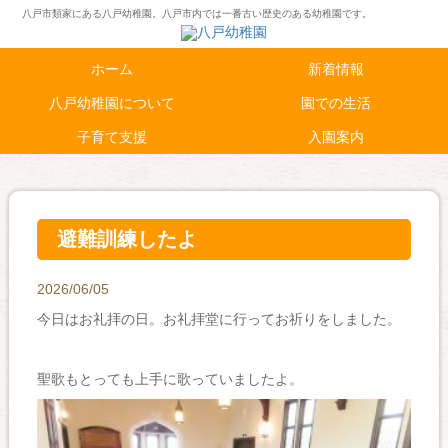
八戸市類家にある八戸幼稚園。八戸市内では一番古い歴史のある幼稚園です。
ホーム
新着情報
八戸幼稚園について
園での生活
子育て支援
入園案内
避難訓練したよ
2026/06/05
今日はお礼拝の日。お礼拝堂に行ってお祈りをしました。
聖歌もとっても上手に歌っていましたよ。