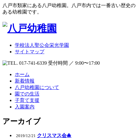
八戸市類家にある八戸幼稚園。八戸市内では一番古い歴史の
ある幼稚園です。
学校法人聖公会栄光学園
サイトマップ
受付時間 ／ 9:00〜17:00
ホーム
新着情報
八戸幼稚園について
園での生活
子育て支援
入園案内
アーカイブ
クリスマス会🎄
2019/12/21