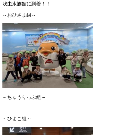
浅虫水族館に到着！！
～おひさま組～
～ちゅうりっぷ組～
～ひよこ組～