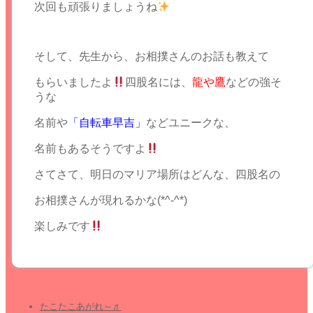
次回も頑張りましょうね
そして、先生から、お相撲さんのお話も教えて
もらいましたよ
四股名には、
龍や鷹
などの強そ
うな
名前や
「自転車早吉」
などユニークな、
名前もあるそうですよ
さてさて、明日のマリア場所はどんな、四股名の
お相撲さんが現れるかな(*^-^*)
楽しみです
たこたこあがれ～♬