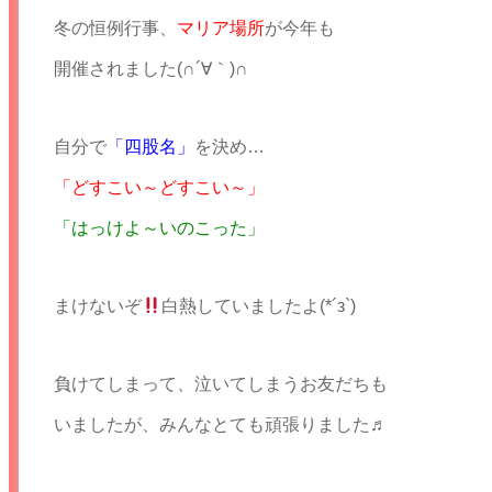
冬の恒例行事、
マリア場所
が今年も
開催されました(∩´∀｀)∩
自分で
「四股名」
を決め…
「どすこい～どすこい～」
「はっけよ～いのこった」
まけないぞ
白熱していましたよ(*´з`)
負けてしまって、泣いてしまうお友だちも
いましたが、みんなとても頑張りました♬