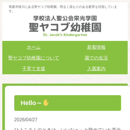
青森市桜川にある聖ヤコブ幼稚園。明るく温もりのある教育を目指していま
す。
ホーム
新着情報
聖ヤコブ幼稚園について
園での生活
子育て支援
入園案内
Hello～
2026/04/27
ひよこさんのときは、いいなぁ～と眺めていた英会