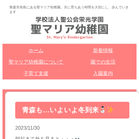
青森市長島にある聖マリア幼稚園。共に育ちあう時間を大切にし、歩んでいき
ます
ホーム
新着情報
聖マリア幼稚園について
園での生活
子育て支援
入園案内
青森も…いよいよ冬到来
2023/11/30
朝起きて外を見ると・・・