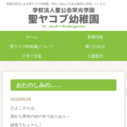
青森市桜川にある聖ヤコブ幼稚園。明るく温もりのある教育を目指しています。
ホーム
新着情報
聖ヤコブ幼稚園について
園での生活
子育て支援
入園案内
おたのしみの……
2018/05/28
ひよこさんは、
朝から黄色の絵の具でぬりぬり～
緑色でちょーん！