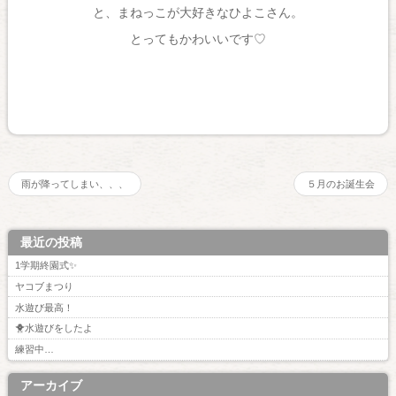
と、まねっこが大好きなひよこさん。
とってもかわいいです♡
雨が降ってしまい、、、
５月のお誕生会
最近の投稿
1学期終園式✨
ヤコブまつり
水遊び最高！
🐥水遊びをしたよ
練習中…
アーカイブ