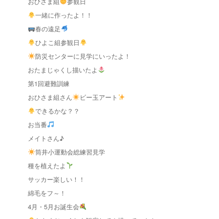
おひさま組
参観日
一緒に作ったよ！！
春の遠足
ひよこ組参観日
防災センターに見学にいったよ！
おたまじゃくし描いたよ
第1回避難訓練
おひさま組さん
ビー玉アート
できるかな？？
お当番
メイトさん♪
筒井小運動会総練習見学
種を植えたよ
サッカー楽しい！！
綿毛をフ～！
4月・5月お誕生会