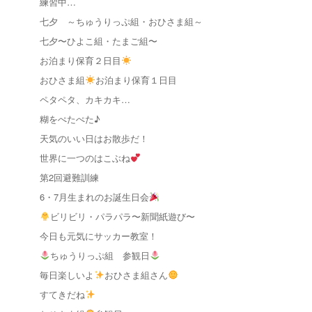
練習中…
七夕 ～ちゅうりっぷ組・おひさま組～
七夕〜ひよこ組・たまご組〜
お泊まり保育２日目
おひさま組
お泊まり保育１日目
ペタペタ、カキカキ…
糊をぺたぺた♪
天気のいい日はお散歩だ！
世界に一つのはこぶね
第2回避難訓練
6・7月生まれのお誕生日会
ビリビリ・パラパラ〜新聞紙遊び〜
今日も元気にサッカー教室！
ちゅうりっぷ組 参観日
毎日楽しいよ
おひさま組さん
すてきだね