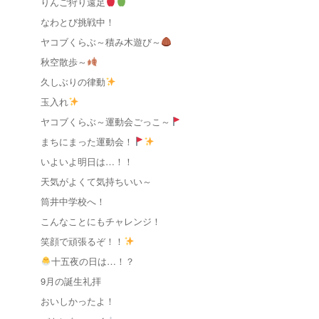
りんご狩り遠足
なわとび挑戦中！
ヤコブくらぶ～積み木遊び～
秋空散歩～
久しぶりの律動
玉入れ
ヤコブくらぶ～運動会ごっこ～
まちにまった運動会！
いよいよ明日は…！！
天気がよくて気持ちいい～
筒井中学校へ！
こんなことにもチャレンジ！
笑顔で頑張るぞ！！
十五夜の日は…！？
9月の誕生礼拝
おいしかったよ！