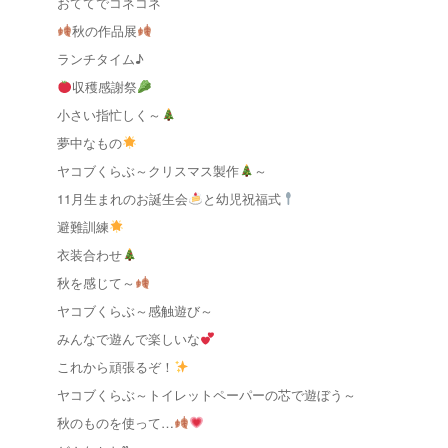
おててでコネコネ
秋の作品展
ランチタイム♪
収穫感謝祭
小さい指忙しく～
夢中なもの
ヤコブくらぶ～クリスマス製作
～
11月生まれのお誕生会
と幼児祝福式
避難訓練
衣装合わせ
秋を感じて～
ヤコブくらぶ～感触遊び～
みんなで遊んで楽しいな
これから頑張るぞ！
ヤコブくらぶ～トイレットペーパーの芯で遊ぼう～
秋のものを使って…