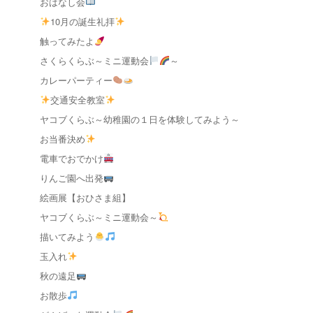
おはなし会
10月の誕生礼拝
触ってみたよ
さくらくらぶ～ミニ運動会
～
カレーパーティー
交通安全教室
ヤコブくらぶ～幼稚園の１日を体験してみよう～
お当番決め
電車でおでかけ
りんご園へ出発
絵画展【おひさま組】
ヤコブくらぶ～ミニ運動会～
描いてみよう
玉入れ
秋の遠足
お散歩