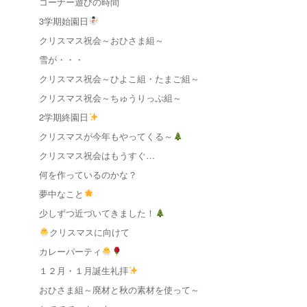
コーナー遊びの時間
3学期始園日
クリスマス祝会～おひさま組～
雪が・・・
クリスマス祝会～ひよこ組・たまご組～
クリスマス祝会～ちゅうりっぷ組～
2学期終園日
クリスマスが今年もやってくる～
クリスマス祝会はもうすぐ…
何を作っているのかな？
夢中なこと
少しずつ近づいてきました！
クリスマスに向けて
カレーパーティ
１２月・１月誕生礼拝
おひさま組～廃材と秋の素材を使って～