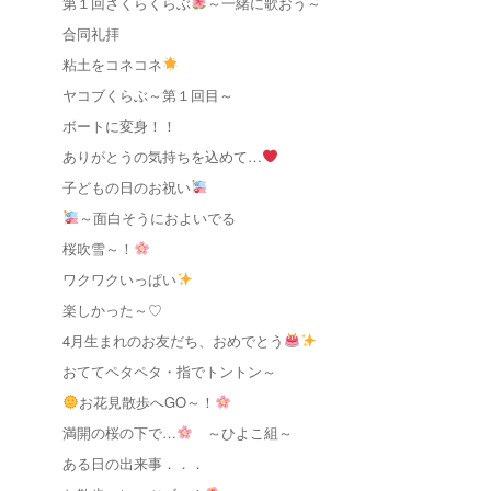
第１回さくらくらぶ
～一緒に歌おう～
合同礼拝
粘土をコネコネ
ヤコブくらぶ～第１回目～
ボートに変身！！
ありがとうの気持ちを込めて…
子どもの日のお祝い
～面白そうにおよいでる
桜吹雪～！
ワクワクいっぱい
楽しかった～♡
4月生まれのお友だち、おめでとう
おててペタペタ・指でトントン～
お花見散歩へGO～！
満開の桜の下で…
～ひよこ組～
ある日の出来事．．．