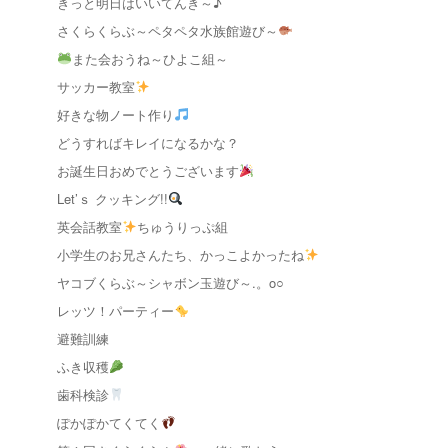
きっと明日はいいてんき～♪
さくらくらぶ～ペタペタ水族館遊び～
また会おうね～ひよこ組～
サッカー教室
好きな物ノート作り
どうすればキレイになるかな？
お誕生日おめでとうございます
Let’ｓ クッキング!!
英会話教室
ちゅうりっぷ組
小学生のお兄さんたち、かっこよかったね
ヤコブくらぶ～シャボン玉遊び～.。o○
レッツ！パーティー
避難訓練
ふき収穫
歯科検診
ぽかぽかてくてく