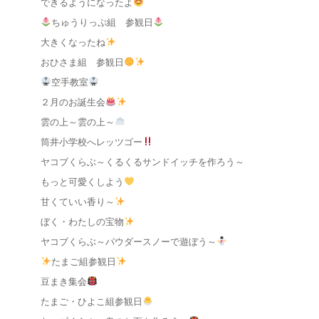
できるようになったよ
ちゅうりっぷ組 参観日
大きくなったね
おひさま組 参観日
空手教室
２月のお誕生会
雲の上～雲の上～
筒井小学校へレッツゴー
ヤコブくらぶ～くるくるサンドイッチを作ろう～
もっと可愛くしよう
甘くていい香り～
ぼく・わたしの宝物
ヤコブくらぶ～パウダースノーで遊ぼう～
たまご組参観日
豆まき集会
たまご・ひよこ組参観日