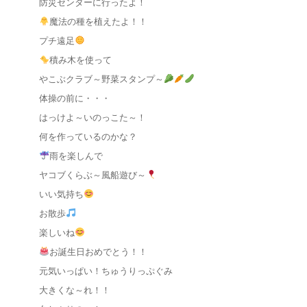
防災センターに行ったよ！
魔法の種を植えたよ！！
プチ遠足
積み木を使って
やこぶクラブ～野菜スタンプ～
体操の前に・・・
はっけよ～いのっこた～！
何を作っているのかな？
雨を楽しんで
ヤコブくらぶ～風船遊び～
いい気持ち
お散歩
楽しいね
お誕生日おめでとう！！
元気いっぱい！ちゅうりっぷぐみ
大きくな～れ！！