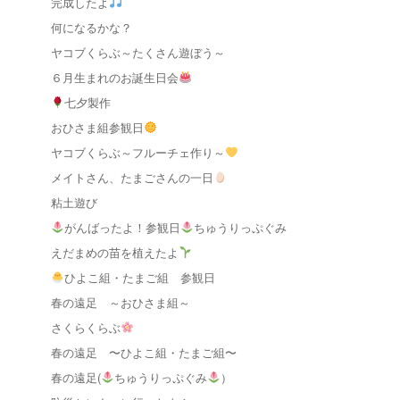
完成したよ
何になるかな？
ヤコブくらぶ～たくさん遊ぼう～
６月生まれのお誕生日会
七夕製作
おひさま組参観日
ヤコブくらぶ～フルーチェ作り～
メイトさん、たまごさんの一日
粘土遊び
がんばったよ！参観日
ちゅうりっぷぐみ
えだまめの苗を植えたよ
ひよこ組・たまご組 参観日
春の遠足 ～おひさま組～
さくらくらぶ
春の遠足 〜ひよこ組・たまご組〜
春の遠足(
ちゅうりっぷぐみ
）