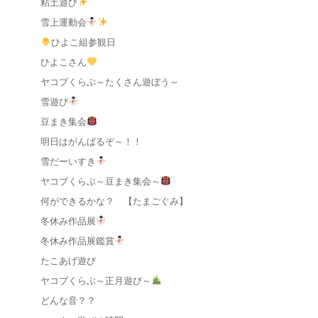
粘土遊び
雪上運動会
ひよこ組参観日
ひよこさん
ヤコブくらぶ～たくさん遊ぼう～
雪遊び
豆まき集会
明日はがんばるぞ～！！
雪だーいすき
ヤコブくらぶ～豆まき集会～
何ができるかな？ 【たまごぐみ】
冬休み作品展
冬休み作品展鑑賞
たこあげ遊び
ヤコブくらぶ～正月遊び～
どんな音？？