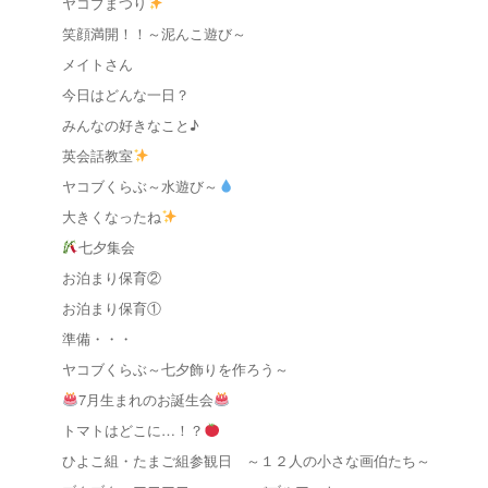
ヤコブまつり
笑顔満開！！～泥んこ遊び～
メイトさん
今日はどんな一日？
みんなの好きなこと♪
英会話教室
ヤコブくらぶ～水遊び～
大きくなったね
七夕集会
お泊まり保育②
お泊まり保育①
準備・・・
ヤコブくらぶ～七夕飾りを作ろう～
7月生まれのお誕生会
トマトはどこに…！？
ひよこ組・たまご組参観日 ～１２人の小さな画伯たち～