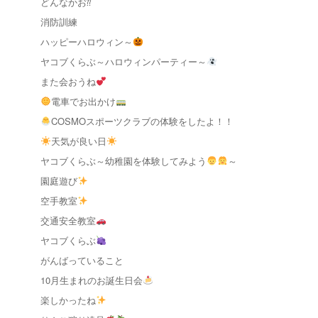
どんなかお⁇
消防訓練
ハッピーハロウィン～
ヤコブくらぶ～ハロウィンパーティー～
また会おうね
電車でお出かけ
COSMOスポーツクラブの体験をしたよ！！
天気が良い日
ヤコブくらぶ～幼稚園を体験してみよう
～
園庭遊び
空手教室
交通安全教室
ヤコブくらぶ
がんばっていること
10月生まれのお誕生日会
楽しかったね