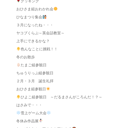
クッキング
おひさま組おわかれ会
ひなまつり集会
３月になったね・・・
ヤコブくらぶ～英会話教室～
上手にできるかな？
色んなことに挑戦！！
冬のお散歩
たまご組参観日
ちゅうりっぷ組参観日
２月・３月 誕生礼拝
おひさま組参観日
ひよこ組参観日 ～だるまさんがころんだ！？～
はさみで・・・
雪上ゲーム大会
冬休み作品展