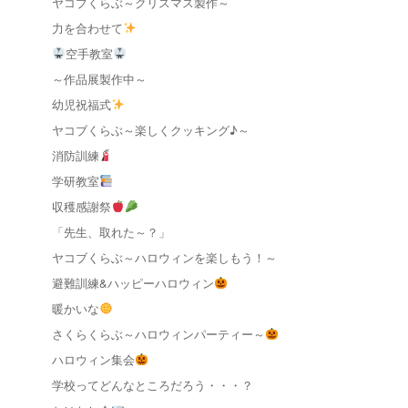
ヤコブくらぶ～クリスマス製作～
力を合わせて
空手教室
～作品展製作中～
幼児祝福式
ヤコブくらぶ～楽しくクッキング♪～
消防訓練
学研教室
収穫感謝祭
「先生、取れた～？」
ヤコブくらぶ～ハロウィンを楽しもう！～
避難訓練&ハッピーハロウィン
暖かいな
さくらくらぶ～ハロウィンパーティー～
ハロウィン集会
学校ってどんなところだろう・・・？