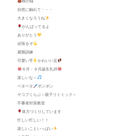
秋の味
自然に触れて・・・
大きくなろうね
がんばってるよ
ありがとう
頑張るぞ
避難訓練
可愛い手
かわいい足
８月・９月誕生礼拝
楽しいな～
ペタペタ
ポンポン
ヤコブくらぶ～親子リトミック～
不審者対策教室
体力づくりしています
忙しい忙しい！！
楽しいこといっぱい