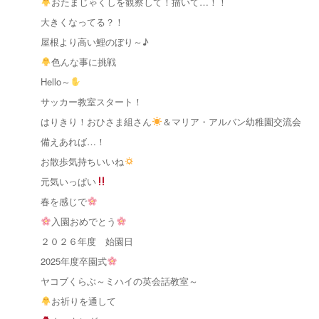
おたまじゃくしを観察して！描いて…！！
大きくなってる？！
屋根より高い鯉のぼり～♪
色んな事に挑戦
Hello～
サッカー教室スタート！
はりきり！おひさま組さん
＆マリア・アルバン幼稚園交流会
備えあれば…！
お散歩気持ちいいね
元気いっぱい
春を感じで
入園おめでとう
２０２６年度 始園日
2025年度卒園式
ヤコブくらぶ～ミハイの英会話教室～
お祈りを通して