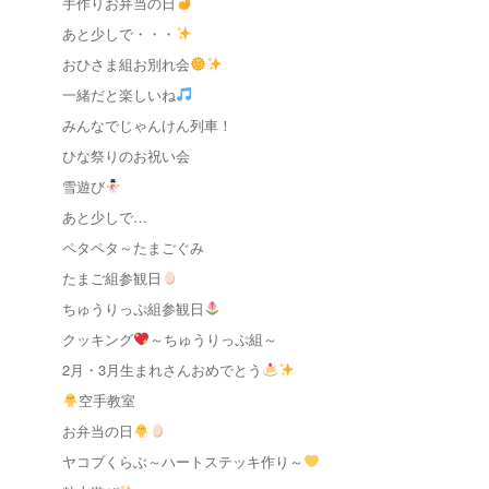
手作りお弁当の日
あと少しで・・・
おひさま組お別れ会
一緒だと楽しいね
みんなでじゃんけん列車！
ひな祭りのお祝い会
雪遊び
あと少しで…
ペタペタ～たまごぐみ
たまご組参観日
ちゅうりっぷ組参観日
クッキング
～ちゅうりっぷ組～
2月・3月生まれさんおめでとう
空手教室
お弁当の日
ヤコブくらぶ～ハートステッキ作り～