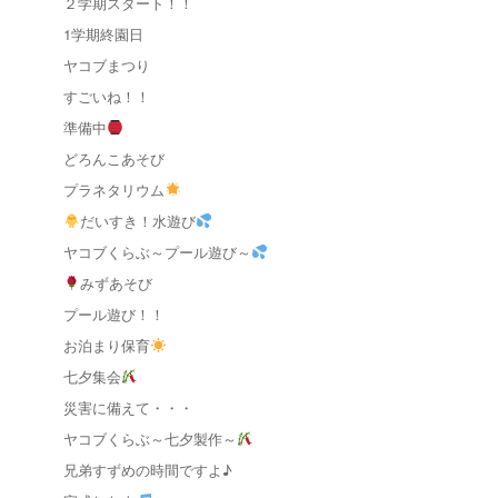
２学期スタート！！
1学期終園日
ヤコブまつり
すごいね！！
準備中
どろんこあそび
プラネタリウム
だいすき！水遊び
ヤコブくらぶ～プール遊び～
みずあそび
プール遊び！！
お泊まり保育
七夕集会
災害に備えて・・・
ヤコブくらぶ～七夕製作～
兄弟すずめの時間ですよ♪