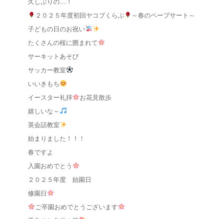
久しぶりの…！
２０２５年度初回ヤコブくらぶ
～春のペープサート～
子どもの日のお祝い
たくさんの桜に囲まれて
サーキットあそび
サッカー教室
いいきもち
イースター礼拝
お花見散歩
嬉しいな～
英会話教室
始まりました！！！
春ですよ
入園おめでとう
２０２５年度 始園日
修園日
ご卒園おめでとうございます