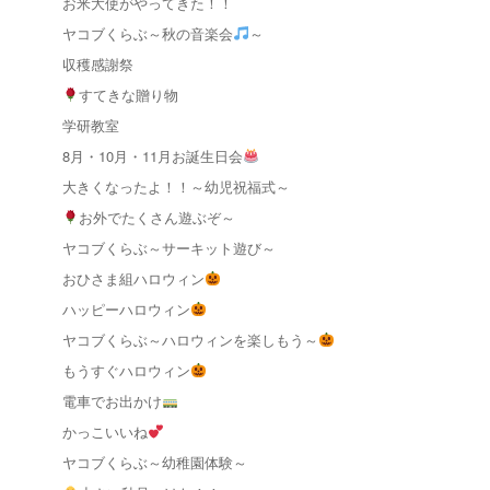
お米大使がやってきた！！
ヤコブくらぶ～秋の音楽会
～
収穫感謝祭
すてきな贈り物
学研教室
8月・10月・11月お誕生日会
大きくなったよ！！～幼児祝福式～
お外でたくさん遊ぶぞ～
ヤコブくらぶ～サーキット遊び～
おひさま組ハロウィン
ハッピーハロウィン
ヤコブくらぶ～ハロウィンを楽しもう～
もうすぐハロウィン
電車でお出かけ
かっこいいね
ヤコブくらぶ～幼稚園体験～