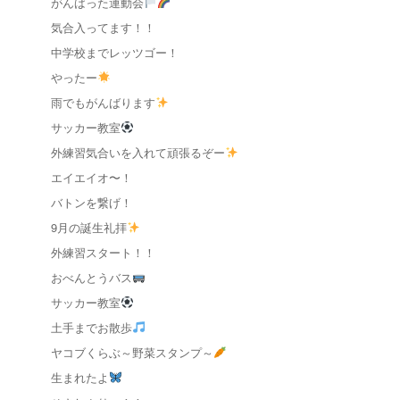
がんばった運動会
気合入ってます！！
中学校までレッツゴー！
やったー
雨でもがんばります
サッカー教室
外練習気合いを入れて頑張るぞー
エイエイオ〜！
バトンを繋げ！
9月の誕生礼拝
外練習スタート！！
おべんとうバス
サッカー教室
土手までお散歩
ヤコブくらぶ～野菜スタンプ～
生まれたよ