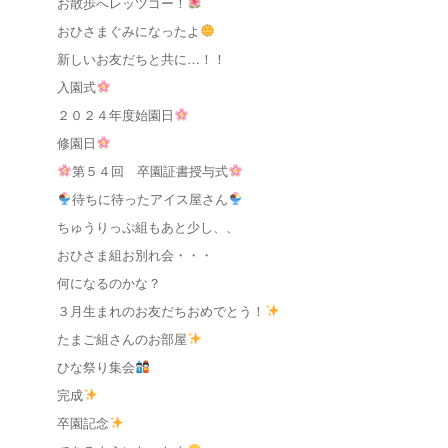
お散歩へレッツゴー！
おひさまぐみになったよ
新しいお友だちと共に…！！
入園式
２０２４年度始園日
修園日
第５４回 卒園証書授与式
待ちに待ったアイス屋さん
ちゅうりっぷ組もあと少し、、
おひさま組お別れ会・・・
何になるのかな？
３月生まれのお友だちおめでとう！
たまご組さんのお部屋
ひな祭り集会
完成
卒園記念