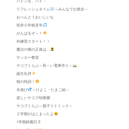
バトンを、ハイ
リフレッシュタイム
～みんなでお散歩～
おべんとうおいしいな
筒井小学校見学
がんばるぞ～！
外練習スタート！！
魔法の種の正体は…
サッカー教室
ヤコブくらぶ～長～い電車作り～
誕生礼拝
朝の特訓！
水遊び
～ひよこ・たまご組～
楽しいヤコブ幼稚園
ヤコブくらぶ～親子リトミック～
２学期がはじまったよ
1学期終園日