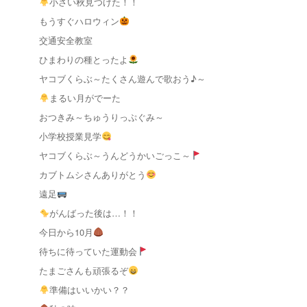
小さい秋見つけた！！
もうすぐハロウィン
交通安全教室
ひまわりの種とったよ
ヤコブくらぶ～たくさん遊んで歌おう♪～
まるい月がでーた
おつきみ～ちゅうりっぷぐみ～
小学校授業見学
ヤコブくらぶ～うんどうかいごっこ～
カブトムシさんありがとう
遠足
がんばった後は…！！
今日から10月
待ちに待っていた運動会
たまごさんも頑張るぞ
準備はいいかい？？