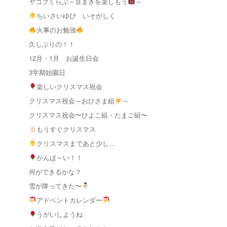
ヤコブくらぶ～豆まきを楽しもう
～
ちいさいゆび いそがしく
火事のお勉強
久しぶりの！！
12月・1月 お誕生日会
3学期始園日
楽しいクリスマス祝会
クリスマス祝会～おひさま組
～
クリスマス祝会〜ひよこ組・たまご組〜
もうすぐクリスマス
クリスマスまであと少し…
かんぱ～い！！
何ができるかな？
雪が降ってきた〜
アドベントカレンダー
うがいしようね