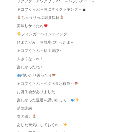
ブクブク・アワアワ.。o○ ～バブルアート～
ヤコブくらぶ～おにぎりクッキング～
ちゅうりっぷ組参観日
美味しかったね
フィンガーペインティング
ひよこぐみ お散歩に行ったよ～
ヤコブくらぶ～粘土遊び～
大きくな～れ！
楽しかったね！
描いたり破ったり
ヤコブくらぶ～ペタペタ水族館～
お誕生会がありました
楽しかった遠足を思い出して…
消防訓練
春の遠足
あした天気にしておくれ～