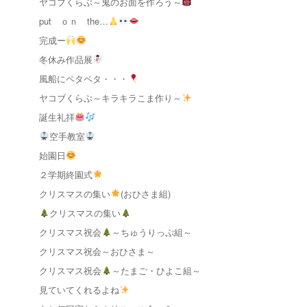
ヤコブくらぶ～鬼のお面を作ろう～
put ｏｎ the…
完成ー
冬休み作品展
風船にペタペタ・・・
ヤコブくらぶ～キラキラこま作り～
誕生礼拝
空手教室
始園日
２学期終園式
クリスマスの集い
(おひさま組)
クリスマスの集い
クリスマス祝会
～ちゅうりっぷ組～
クリスマス祝会～おひさま～
クリスマス祝会
～たまご・ひよこ組～
見ていてくれるよね